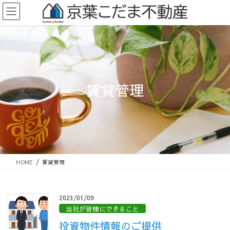
コ
ナ
ン
ビ
テ
ゲ
ン
ー
ツ
シ
に
ョ
移
ン
動
に
移
動
賃貸管理
HOME
賃貸管理
2023/01/09
当社が皆様にできること
投資物件情報のご提供