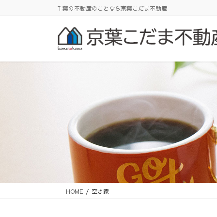
コ
ナ
千葉の不動産のことなら京葉こだま不動産
ン
ビ
テ
ゲ
ン
ー
ツ
シ
に
ョ
移
ン
動
に
移
動
HOME
空き家