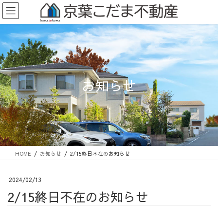
コ
ナ
ン
ビ
テ
ゲ
ン
ー
ツ
シ
に
ョ
移
ン
動
に
移
動
お知らせ
HOME
お知らせ
2/15終日不在のお知らせ
2024/02/13
2/15終日不在のお知らせ