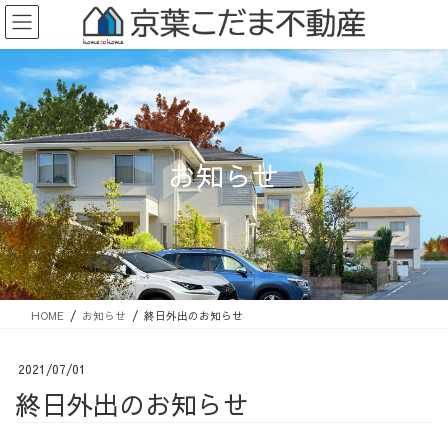
コ
ナ
ン
ビ
テ
ゲ
ン
ー
ツ
シ
に
ョ
移
ン
動
に
移
動
お知らせ
HOME
お知らせ
終日外出のお知らせ
2021/07/01
終日外出のお知らせ