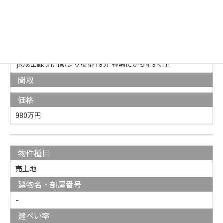
売土地 茨城県河内町金江津 389坪
所在地
茨城県稲敷郡金江津4199番1
交通
JR成田線 滑川駅より徒歩19分 神崎ICから4.9ｋｍ
間取
価格
980万円
物件種目
売土地
建物名・部屋番号
-
建ぺい率